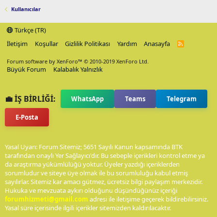
Kullanıcılar
Türkçe (TR)
İletişim
Koşullar
Gizlilik Politikası
Yardım
Anasayfa
R
S
S
Forum software by XenForo™
© 2010-2019 XenForo Ltd.
Büyük Forum
Kalabalık Yalnızlık
💼 İŞ BİRLİĞİ:
WhatsApp
Teams
Telegram
E-Posta
Yasal Uyarı: Forum Sitemiz; 5651 Sayılı Kanun kapsamında BTK
tarafından onaylı Yer Sağlayıcı'dır. Bu sebeple içerikleri kontrol etme ya
da araştırma yükümlülüğü yoktur. Üyeler yazdığı içeriklerden
sorumludur ve siteye üye olmak ile bu sorumluluğu kabul etmiş
sayılırlar. Sitemiz kar amacı gütmez, ücretsiz bilgi paylaşım merkezidir.
Hukuka ve mevzuata aykırı olduğunu düşündüğünüz içeriği
forumhizmeti@gmail.com
adresi ile iletişime geçerek bildirebilirsiniz.
Yasal süre içerisinde ilgili içerikler sitemizden kaldırılacaktır.